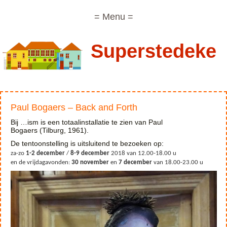
= Menu =
Superstedeke
Paul Bogaers – Back and Forth
Bij …ism is een totaalinstallatie te zien van
Paul
Bogaers
(Tilburg, 1961).
De tentoonstelling is uitsluitend te bezoeken op:
za-zo
1-2 december
/
8-9 december
2018 van 12.00-18.00 u
en de vrijdagavonden:
30 november
en
7 december
van 18.00-23.00 u