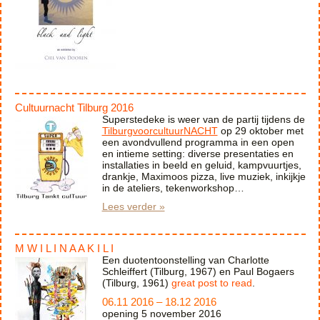
Cultuurnacht Tilburg 2016
Superstedeke is weer van de partij tijdens de
TilburgvoorcultuurNACHT
op 29 oktober met
een avondvullend programma in een open
en intieme setting: diverse presentaties en
installaties in beeld en geluid, kampvuurtjes,
drankje, Maximoos pizza, live muziek, inkijkje
in de ateliers, tekenworkshop…
Lees verder »
M W I L I N A A K I L I
Een duotentoonstelling van Charlotte
Schleiffert (Tilburg, 1967) en Paul Bogaers
(Tilburg, 1961)
great post to read
.
06.11 2016 – 18.12 2016
opening 5 november 2016